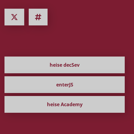
Weitere Konferenzen
heise decSev
enterJS
heise Academy