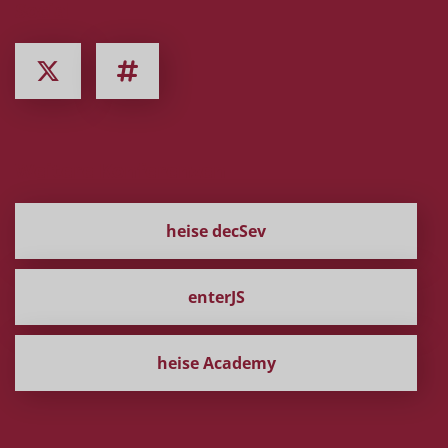
Social
Weitere Konferenzen
heise decSev
enterJS
heise Academy